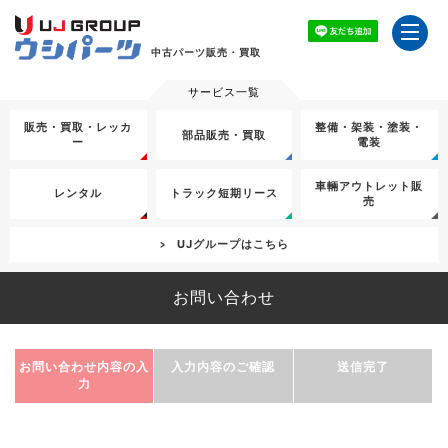
中古パーツ販売・買取
販売・買取・レッカ
整備・架装・塗装・
部品販売・買取
ー
電装
車輛アウトレット販
レンタル
トラック短期リース
売
UJグループはこちら
お問い合わせ
Step.1
Step.2
Step.3
お問い合わせ内容の入
入力内容のご確認
送信完了
力