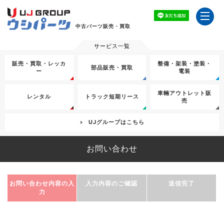
中古パーツ販売・買取
販売・買取・レッカ
整備・架装・塗装・
部品販売・買取
ー
電装
車輛アウトレット販
レンタル
トラック短期リース
売
UJグループはこちら
お問い合わせ
Step.1
Step.2
Step.3
お問い合わせ内容の入
入力内容のご確認
送信完了
力