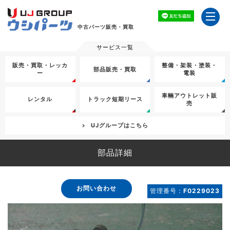
中古パーツ販売・買取
販売・買取・レッカ
整備・架装・塗装・
部品販売・買取
ー
電装
車輛アウトレット販
レンタル
トラック短期リース
売
UJグループはこちら
部品詳細
お問い合わせ
管理番号：
F0229023